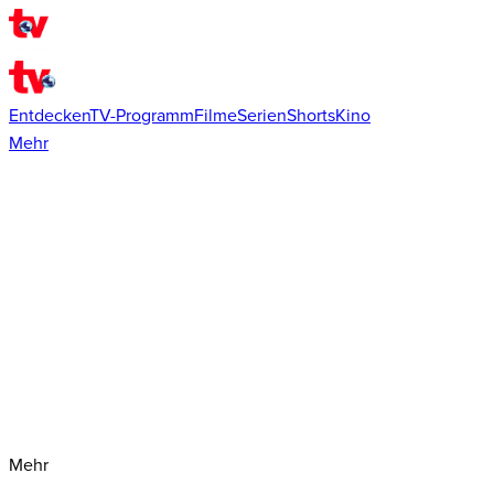
Entdecken
TV-Programm
Filme
Serien
Shorts
Kino
Mehr
Mehr