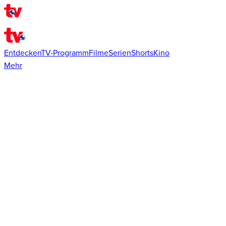
Entdecken
TV-Programm
Filme
Serien
Shorts
Kino
Mehr