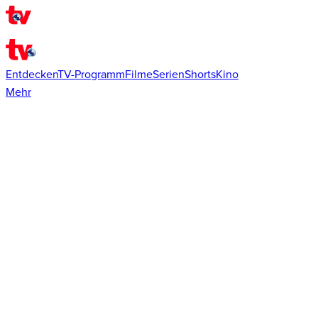
Entdecken
TV-Programm
Filme
Serien
Shorts
Kino
Mehr