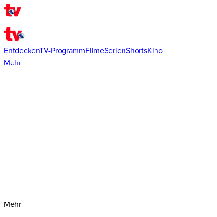
Entdecken
TV-Programm
Filme
Serien
Shorts
Kino
Mehr
Mehr