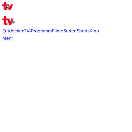
Entdecken
TV-Programm
Filme
Serien
Shorts
Kino
Mehr