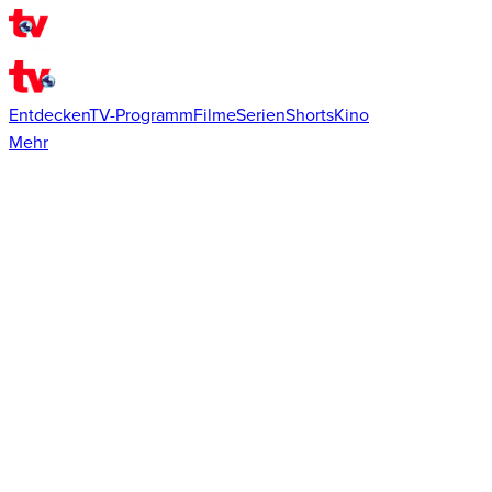
Entdecken
TV-Programm
Filme
Serien
Shorts
Kino
Mehr