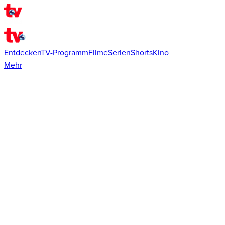
Entdecken
TV-Programm
Filme
Serien
Shorts
Kino
Mehr