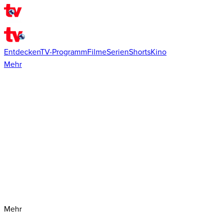
Entdecken
TV-Programm
Filme
Serien
Shorts
Kino
Mehr
Mehr