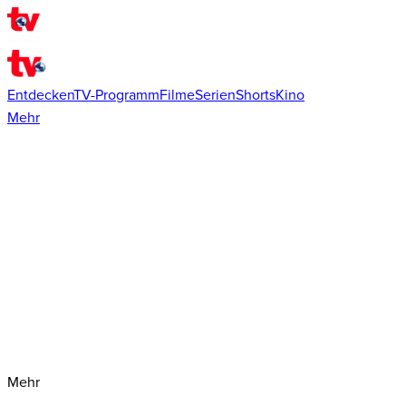
Entdecken
TV-Programm
Filme
Serien
Shorts
Kino
Mehr
Mehr