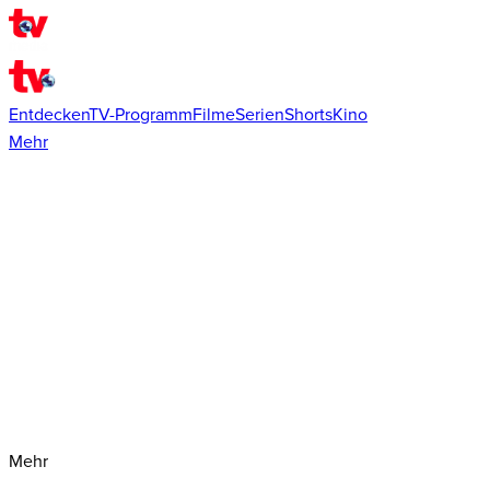
Entdecken
TV-Programm
Filme
Serien
Shorts
Kino
Mehr
Mehr