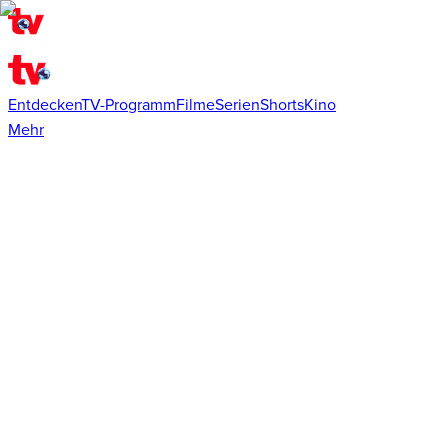
Entdecken
TV-Programm
Filme
Serien
Shorts
Kino
Mehr