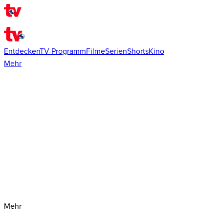
Entdecken
TV-Programm
Filme
Serien
Shorts
Kino
Mehr
Mehr