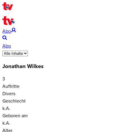
Abo
Abo
Jonathan Wilkes
3
Auftritte
Divers
Geschlecht
k.A.
Geboren am
k.A.
Alter