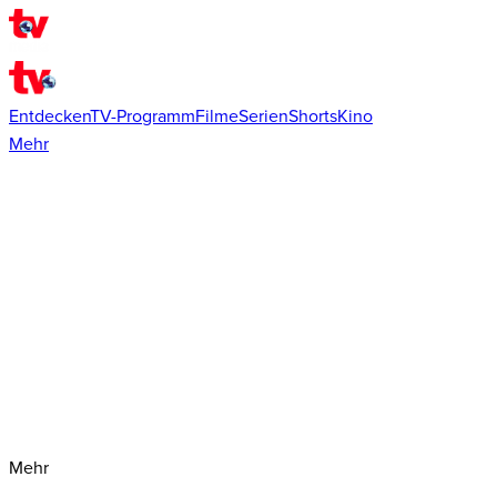
Entdecken
TV-Programm
Filme
Serien
Shorts
Kino
Mehr
Mehr