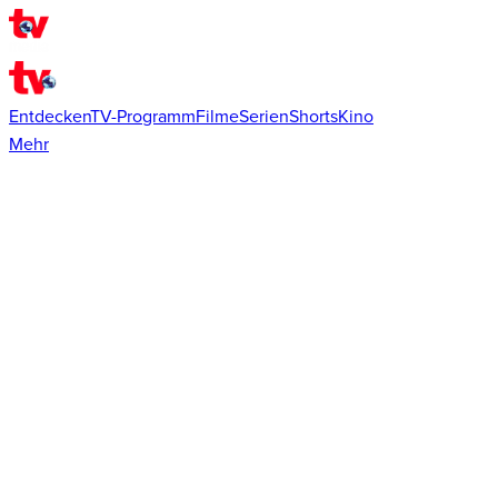
Entdecken
TV-Programm
Filme
Serien
Shorts
Kino
Mehr