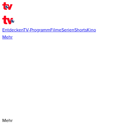
Entdecken
TV-Programm
Filme
Serien
Shorts
Kino
Mehr
Mehr