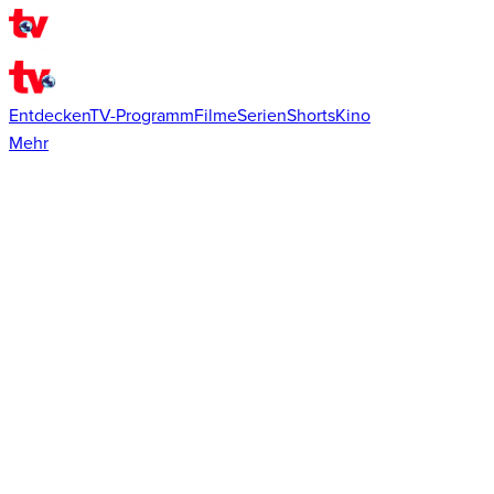
Entdecken
TV-Programm
Filme
Serien
Shorts
Kino
Mehr