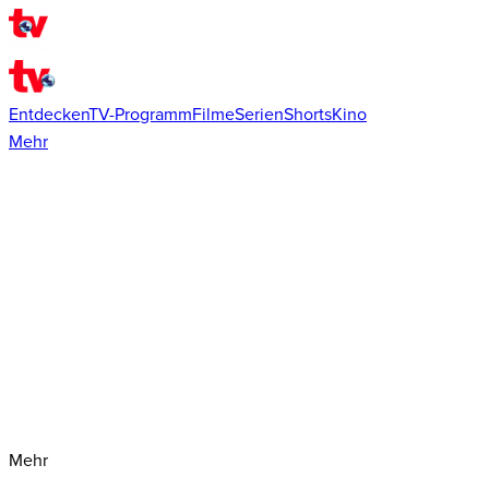
Entdecken
TV-Programm
Filme
Serien
Shorts
Kino
Mehr
Mehr