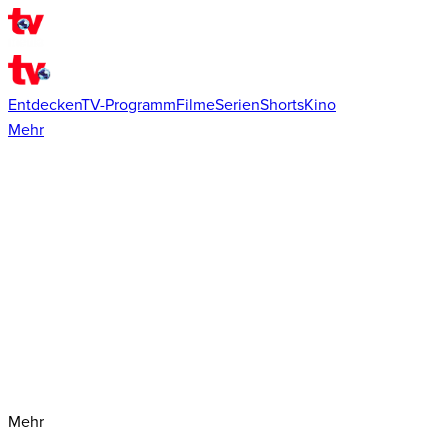
Entdecken
TV-Programm
Filme
Serien
Shorts
Kino
Mehr
Mehr