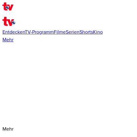
Entdecken
TV-Programm
Filme
Serien
Shorts
Kino
Mehr
Mehr