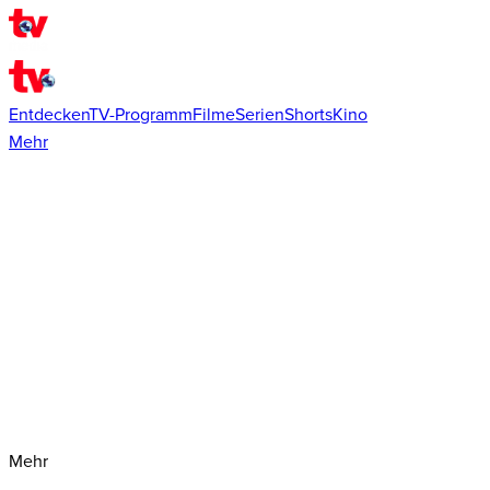
Entdecken
TV-Programm
Filme
Serien
Shorts
Kino
Mehr
Mehr