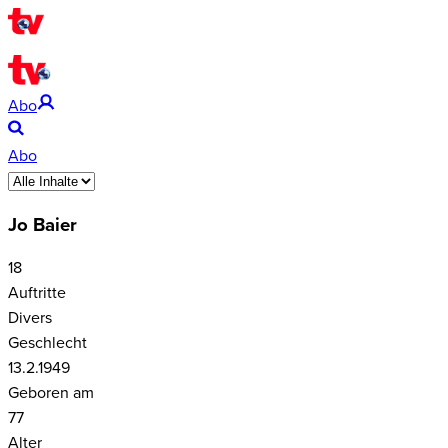
Abo
Abo
Jo Baier
18
Auftritte
Divers
Geschlecht
13.2.1949
Geboren am
77
Alter