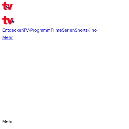
Entdecken
TV-Programm
Filme
Serien
Shorts
Kino
Mehr
Mehr