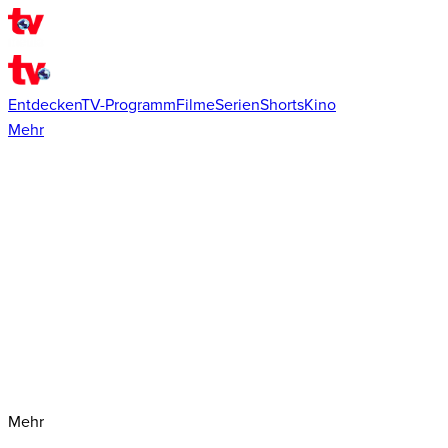
Entdecken
TV-Programm
Filme
Serien
Shorts
Kino
Mehr
Mehr