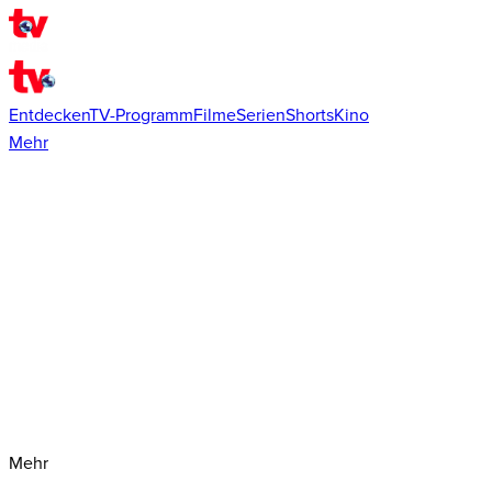
Entdecken
TV-Programm
Filme
Serien
Shorts
Kino
Mehr
Mehr