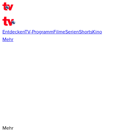
Entdecken
TV-Programm
Filme
Serien
Shorts
Kino
Mehr
Mehr