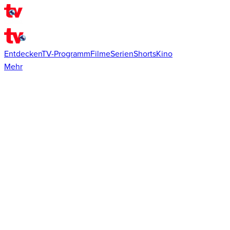
Entdecken
TV-Programm
Filme
Serien
Shorts
Kino
Mehr