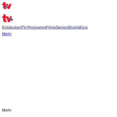
Entdecken
TV-Programm
Filme
Serien
Shorts
Kino
Mehr
Mehr