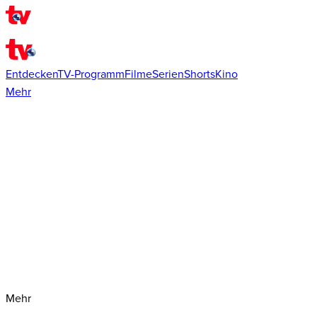
Entdecken
TV-Programm
Filme
Serien
Shorts
Kino
Mehr
Mehr