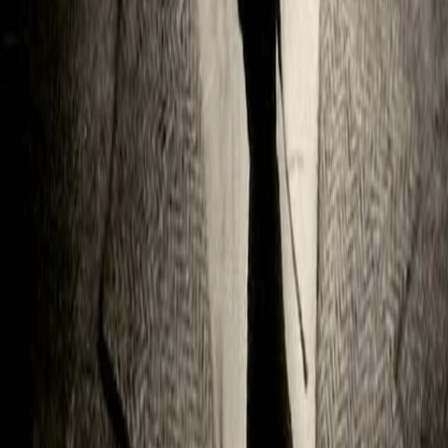
Empfehlungen
Wissen
Podcast
Gewinnspiele
Collections
Stars
Sender
Abo
Jean-Pierre Aumont
106
Auftritte