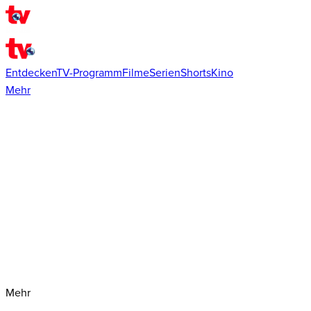
Entdecken
TV-Programm
Filme
Serien
Shorts
Kino
Mehr
Mehr