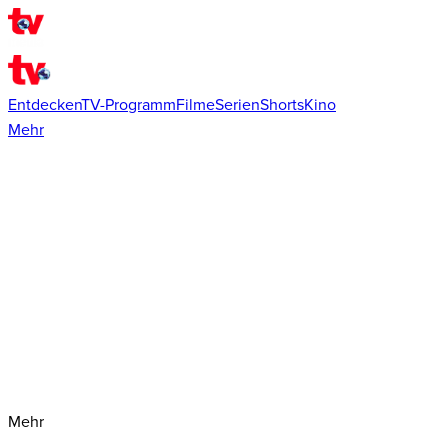
Entdecken
TV-Programm
Filme
Serien
Shorts
Kino
Mehr
Mehr