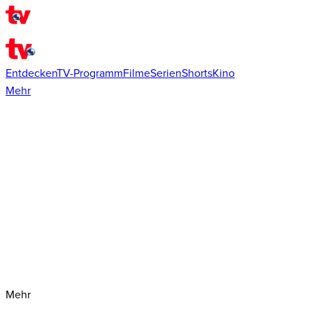
Entdecken
TV-Programm
Filme
Serien
Shorts
Kino
Mehr
Mehr