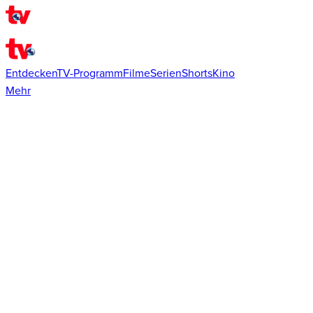
Entdecken
TV-Programm
Filme
Serien
Shorts
Kino
Mehr