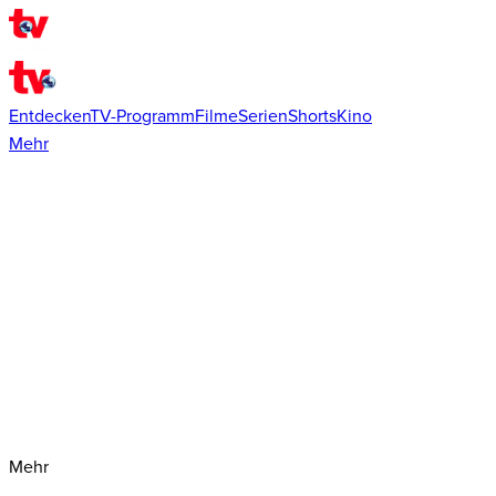
Entdecken
TV-Programm
Filme
Serien
Shorts
Kino
Mehr
Mehr