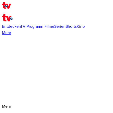
Entdecken
TV-Programm
Filme
Serien
Shorts
Kino
Mehr
Mehr