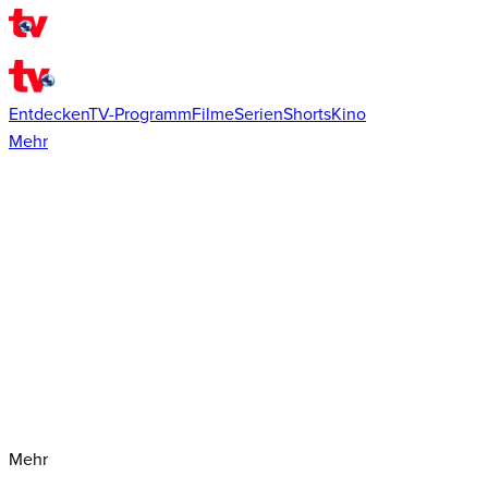
Entdecken
TV-Programm
Filme
Serien
Shorts
Kino
Mehr
Mehr