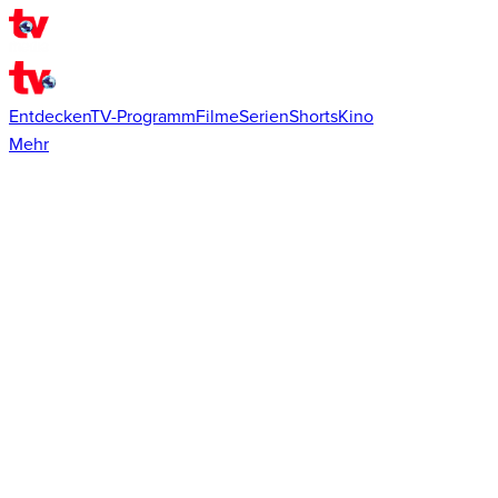
Entdecken
TV-Programm
Filme
Serien
Shorts
Kino
Mehr