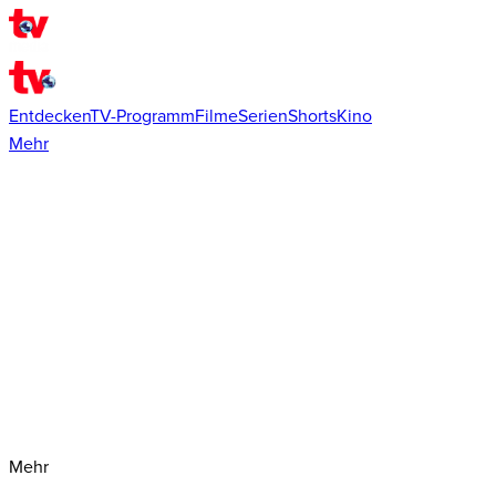
Entdecken
TV-Programm
Filme
Serien
Shorts
Kino
Mehr
Mehr