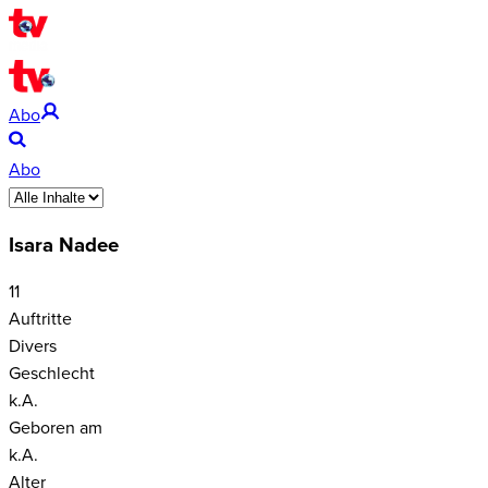
Abo
Abo
Isara Nadee
11
Auftritte
Divers
Geschlecht
k.A.
Geboren am
k.A.
Alter