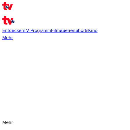
Entdecken
TV-Programm
Filme
Serien
Shorts
Kino
Mehr
Mehr