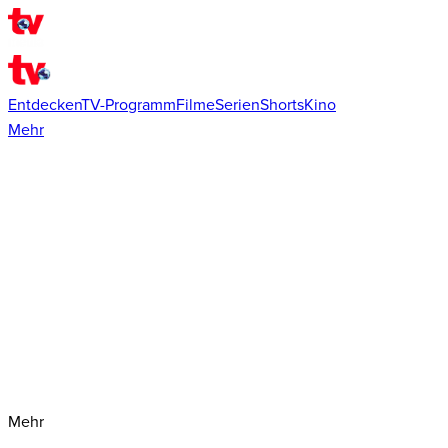
Entdecken
TV-Programm
Filme
Serien
Shorts
Kino
Mehr
Mehr