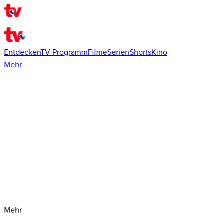
Entdecken
TV-Programm
Filme
Serien
Shorts
Kino
Mehr
Mehr