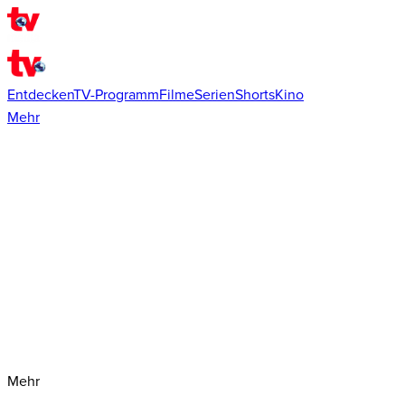
Entdecken
TV-Programm
Filme
Serien
Shorts
Kino
Mehr
Mehr