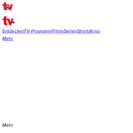
Entdecken
TV-Programm
Filme
Serien
Shorts
Kino
Mehr
Mehr