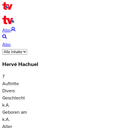
Abo
Abo
Hervé Hachuel
7
Auftritte
Divers
Geschlecht
k.A.
Geboren am
k.A.
Alter