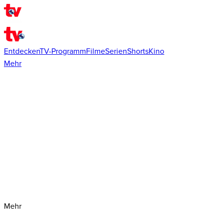
Entdecken
TV-Programm
Filme
Serien
Shorts
Kino
Mehr
Mehr