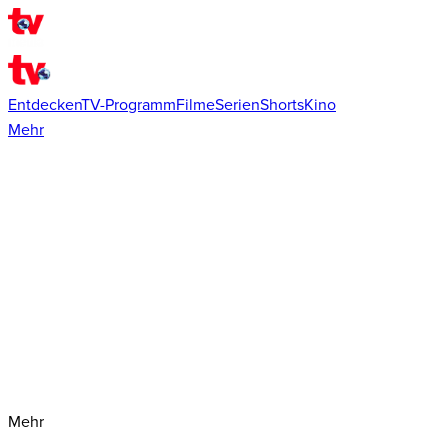
Entdecken
TV-Programm
Filme
Serien
Shorts
Kino
Mehr
Mehr