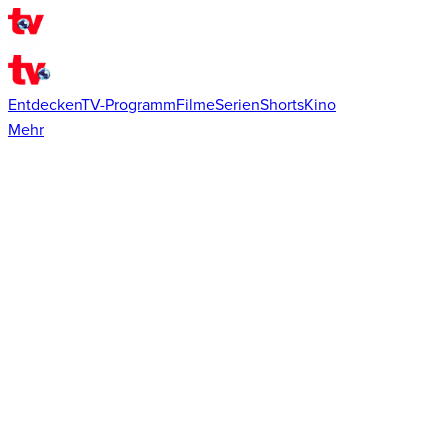
Entdecken
TV-Programm
Filme
Serien
Shorts
Kino
Mehr