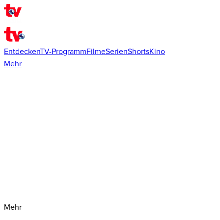
Entdecken
TV-Programm
Filme
Serien
Shorts
Kino
Mehr
Mehr